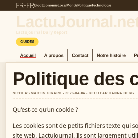
FR-FR
Blog
Economie
Local
Monde
Politique
Technologie
LactuJournal.ne
Lactujournal Daily Report
GUIDES
Accueil
A propos
Contact
Notre histoire
P
Politique des 
NICOLAS MARTIN GIRARD • 2026-04-04 • RELU PAR HANNA BERG
Qu’est-ce qu’un cookie ?
Les cookies sont de petits fichiers texte qui s
site web, Lactujournal. Ils sont largement util