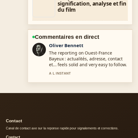
signification, analyse et fin
du film
Commentaires en direct
Ava Reed
Good verification work around
Catherine Barma : procès Ruquier,
biographie, vie.... More outlets should
write like this.
3 MIN PLUS TOT
Contact
Canal de contact axe sur la reponse rapide pour signalements et corrections.