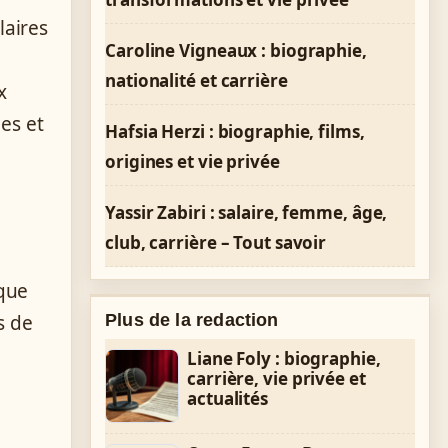
laires
Caroline Vigneaux : biographie,
nationalité et carrière
x
es et
Hafsia Herzi : biographie, films,
origines et vie privée
Yassir Zabiri : salaire, femme, âge,
club, carrière – Tout savoir
sque
s de
Plus de la redaction
Liane Foly : biographie,
carrière, vie privée et
actualités