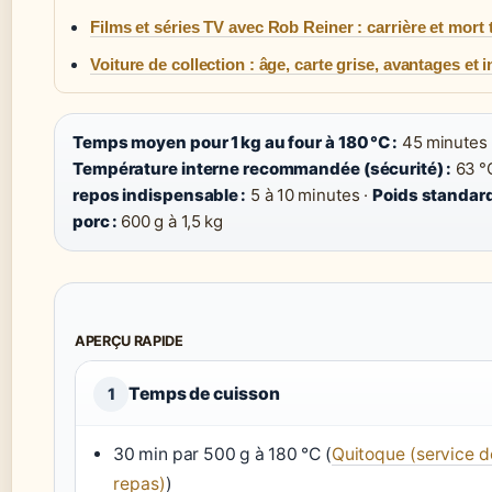
Films et séries TV avec Rob Reiner : carrière et mort 
Voiture de collection : âge, carte grise, avantages et
Temps moyen pour 1 kg au four à 180 °C :
45 minutes 
Température interne recommandée (sécurité) :
63 °
repos indispensable :
5 à 10 minutes ·
Poids standard
porc :
600 g à 1,5 kg
APERÇU RAPIDE
Temps de cuisson
1
30 min par 500 g à 180 °C (
Quitoque (service d
repas)
)