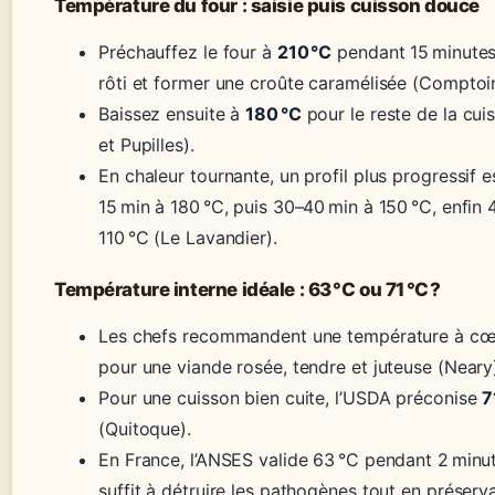
Température du four : saisie puis cuisson douce
Préchauffez le four à
210 °C
pendant 15 minutes 
rôti et former une croûte caramélisée (Comptoi
Baissez ensuite à
180 °C
pour le reste de la cuis
et Pupilles).
En chaleur tournante, un profil plus progressif e
15 min à 180 °C, puis 30–40 min à 150 °C, enfin
110 °C (Le Lavandier).
Température interne idéale : 63 °C ou 71 °C ?
Les chefs recommandent une température à c
pour une viande rosée, tendre et juteuse (Neary
Pour une cuisson bien cuite, l’USDA préconise
7
(Quitoque).
En France, l’ANSES valide 63 °C pendant 2 minut
suffit à détruire les pathogènes tout en préserva