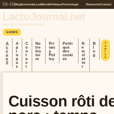
FR-FR
Blog
Economie
Local
Monde
Politique
Technologie
Rechercher
Contact
LactuJournal.net
Lactujournal Daily Report
GUIDES
A
A
C
No
Pri
Politi
N
B
T
o
c
p
o
tre
vac
que
e
l
p
c
r
n
his
y
des
w
o
i
u
o
t
toi
Pol
cooki
sl
g
c
s
e
p
a
re
icy
es
et
il
o
c
te
s
t
r
Cuisson rôti d