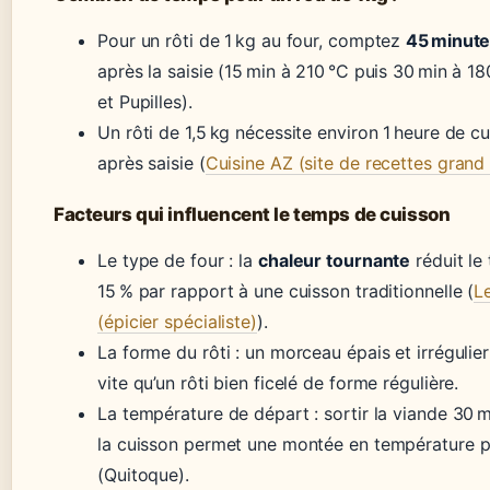
Pour un rôti de 1 kg au four, comptez
45 minute
après la saisie (15 min à 210 °C puis 30 min à 18
et Pupilles).
Un rôti de 1,5 kg nécessite environ 1 heure de c
après saisie (
Cuisine AZ (site de recettes grand 
Facteurs qui influencent le temps de cuisson
Le type de four : la
chaleur tournante
réduit le
15 % par rapport à une cuisson traditionnelle (
L
(épicier spécialiste)
).
La forme du rôti : un morceau épais et irrégulie
vite qu’un rôti bien ficelé de forme régulière.
La température de départ : sortir la viande 30 
la cuisson permet une montée en température 
(Quitoque).