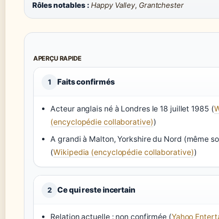
Rôles notables :
Happy Valley
,
Grantchester
APERÇU RAPIDE
Faits confirmés
1
Acteur anglais né à Londres le 18 juillet 1985 (
W
(encyclopédie collaborative)
)
A grandi à Malton, Yorkshire du Nord (même s
(
Wikipedia (encyclopédie collaborative)
)
Ce qui reste incertain
2
Relation actuelle : non confirmée (
Yahoo Entert