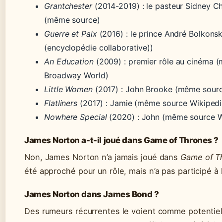
Grantchester
(2014-2019) : le pasteur Sidney 
(même source)
Guerre et Paix
(2016) : le prince André Bolkons
(encyclopédie collaborative))
An Education
(2009) : premier rôle au cinéma 
Broadway World)
Little Women
(2017) : John Brooke (même sourc
Flatliners
(2017) : Jamie (même source Wikipedi
Nowhere Special
(2020) : John (même source W
James Norton a-t-il joué dans Game of Thrones ?
Non, James Norton n’a jamais joué dans
Game of T
été approché pour un rôle, mais n’a pas participé à l
James Norton dans James Bond ?
Des rumeurs récurrentes le voient comme potentiel