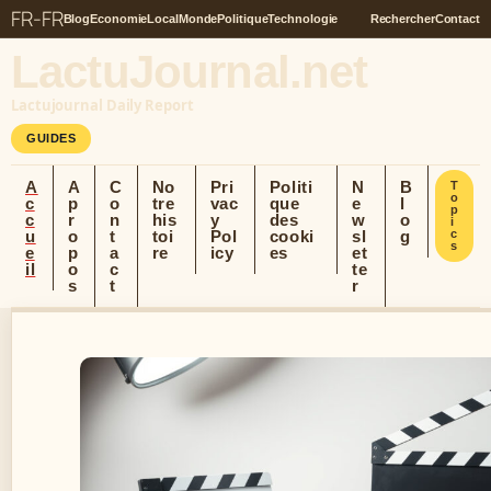
FR-FR
Blog
Economie
Local
Monde
Politique
Technologie
Rechercher
Contact
LactuJournal.net
Lactujournal Daily Report
GUIDES
A
A
C
No
Pri
Politi
N
B
T
o
c
p
o
tre
vac
que
e
l
p
c
r
n
his
y
des
w
o
i
u
o
t
toi
Pol
cooki
sl
g
c
s
e
p
a
re
icy
es
et
il
o
c
te
s
t
r