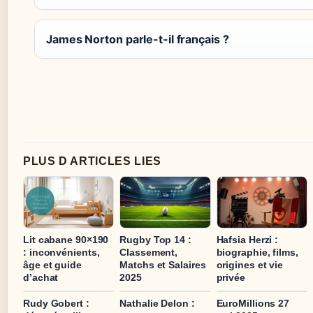
James Norton parle-t-il français ?
PLUS D ARTICLES LIES
Lit cabane 90×190
Rugby Top 14 :
Hafsia Herzi :
: inconvénients,
Classement,
biographie, films,
âge et guide
Matchs et Salaires
origines et vie
d’achat
2025
privée
Rudy Gobert :
Nathalie Delon :
EuroMillions 27