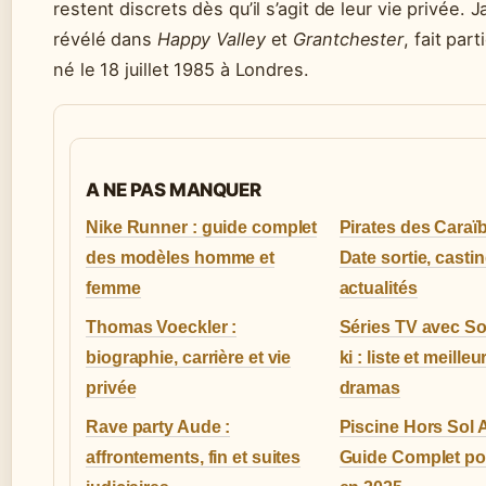
restent discrets dès qu’il s’agit de leur vie privée.
révélé dans
Happy Valley
et
Grantchester
, fait par
né le 18 juillet 1985 à Londres.
A NE PAS MANQUER
Nike Runner : guide complet
Pirates des Caraïb
des modèles homme et
Date sortie, castin
femme
actualités
Thomas Voeckler :
Séries TV avec S
biographie, carrière et vie
ki : liste et meilleu
privée
dramas
Rave party Aude :
Piscine Hors Sol A
affrontements, fin et suites
Guide Complet po