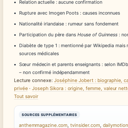
Relation actuelle : aucune confirmation
Rupture avec Imogen Poots : causes inconnues
Nationalité irlandaise : rumeur sans fondement
Participation du père dans
House of Guinness
: non
Diabète de type 1 : mentionné par Wikipedia mais n
sources médicales
Sœur médecin et parents enseignants : selon IMDb 
– non confirmé indépendamment
Lecture connexe:
Joséphine Jobert : biographie, ca
privée
·
Joseph Sikora : origine, femme, valeur nette
Tout savoir
SOURCES SUPPLÉMENTAIRES
anthemmagazine.com
,
tvinsider.com
,
dailymotio