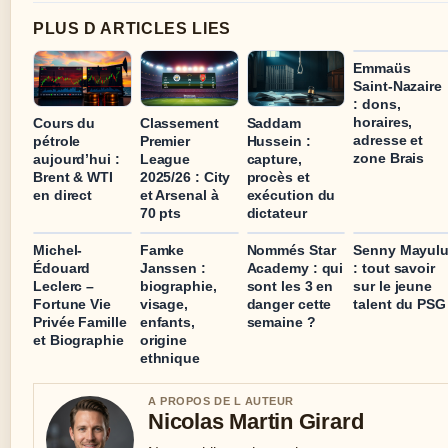
PLUS D ARTICLES LIES
Emmaüs
Saint-Nazaire
: dons,
horaires,
Cours du
Classement
Saddam
adresse et
pétrole
Premier
Hussein :
zone Brais
aujourd’hui :
League
capture,
Brent & WTI
2025/26 : City
procès et
en direct
et Arsenal à
exécution du
70 pts
dictateur
Michel-
Famke
Nommés Star
Senny Mayul
Édouard
Janssen :
Academy : qui
: tout savoir
Leclerc –
biographie,
sont les 3 en
sur le jeune
Fortune Vie
visage,
danger cette
talent du PSG
Privée Famille
enfants,
semaine ?
et Biographie
origine
ethnique
A PROPOS DE L AUTEUR
Nicolas Martin Girard