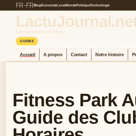
FR-FR
Blog
Economie
Local
Monde
Politique
Technologie
LactuJournal.ne
Lactujournal Daily Report
GUIDES
Accueil
A propos
Contact
Notre histoire
P
Fitness Park A
Guide des Clu
Horaires