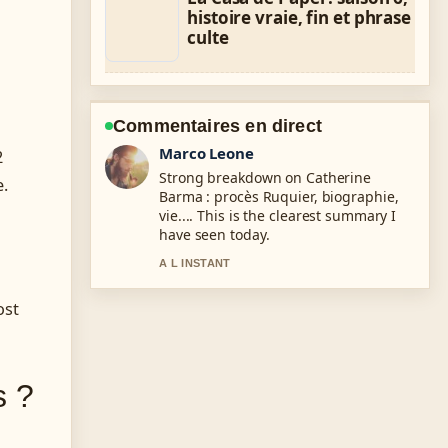
histoire vraie, fin et phrase
culte
Commentaires en direct
Nina Brooks
2
Following Liane Foly : biographie,
e.
carrière, vie privée... closely -
appreciate the balanced tone here.
3 MIN PLUS TOT
ost
s ?