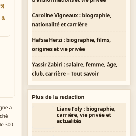
5)
Caroline Vigneaux : biographie,
s &
nationalité et carrière
Hafsia Herzi : biographie, films,
origines et vie privée
Yassir Zabiri : salaire, femme, âge,
club, carrière – Tout savoir
Plus de la redaction
gne a
Liane Foly : biographie,
carrière, vie privée et
rché
actualités
de 300