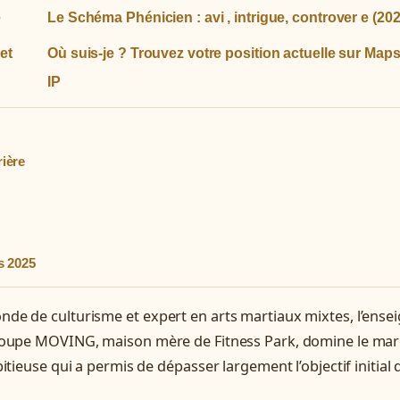
e
Le Schéma Phénicien : avi , intrigue, controver e (202
et
Où suis-je ? Trouvez votre position actuelle sur Map
IP
rière
s 2025
de de culturisme et expert en arts martiaux mixtes, l’ensei
groupe MOVING, maison mère de Fitness Park, domine le ma
tieuse qui a permis de dépasser largement l’objectif initial 