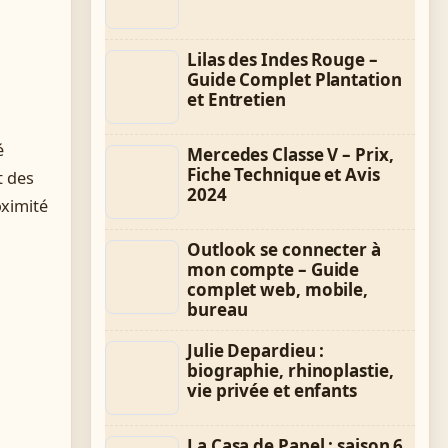
Lilas des Indes Rouge –
Guide Complet Plantation
et Entretien
é
Mercedes Classe V – Prix,
Fiche Technique et Avis
t des
2024
oximité
Outlook se connecter à
mon compte – Guide
complet web, mobile,
bureau
Julie Depardieu :
biographie, rhinoplastie,
vie privée et enfants
La Casa de Papel : saison 6,