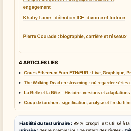
engagement
Khaby Lame : détention ICE, divorce et fortune
Pierre Courade : biographie, carrière et réseaux
4 ARTICLES LIES
Cours Ethereum Euro ETH/EUR : Live, Graphique, Pr
The Walking Dead en streaming : où regarder séries e
La Belle et la Bête – Histoire, versions et adaptation
Coup de torchon : signification, analyse et fin du film
Fiabilité du test urinaire :
99 % lorsqu’il est utilisé à l
urinaire :
dès le premier jour de retard des règles ·
Dél