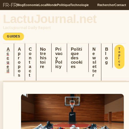
FR-FR
Blog
Economie
Local
Monde
Politique
Technologie
Rechercher
Contact
LactuJournal.net
Lactujournal Daily Report
GUIDES
A
A
C
No
Pri
Politi
N
B
T
o
c
p
o
tre
vac
que
e
l
p
c
r
n
his
y
des
w
o
i
u
o
t
toi
Pol
cooki
sl
g
c
s
e
p
a
re
icy
es
et
il
o
c
te
s
t
r