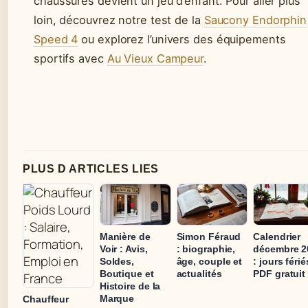
chaussures devient un jeu d’enfant. Pour aller plus
loin, découvrez notre test de la
Saucony Endorphin
Speed 4
ou explorez l’univers des équipements
sportifs avec
Au Vieux Campeur
.
PLUS D ARTICLES LIES
Manière de
Simon Féraud
Calendrier
Voir : Avis,
: biographie,
décembre 2
Soldes,
âge, couple et
: jours férié
Boutique et
actualités
PDF gratuit
Histoire de la
Marque
Chauffeur