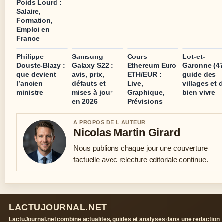
Poids Lourd :
Salaire,
Formation,
Emploi en
France
Philippe
Samsung
Cours
Lot-et-
Douste-Blazy :
Galaxy S22 :
Ethereum Euro
Garonne (47
que devient
avis, prix,
ETH/EUR :
guide des
l’ancien
défauts et
Live,
villages et 
ministre
mises à jour
Graphique,
bien vivre
en 2026
Prévisions
A PROPOS DE L AUTEUR
Nicolas Martin Girard
Nous publions chaque jour une couverture
factuelle avec relecture editoriale continue.
LACTUJOURNAL.NET
LactuJournal.net combine actualites, guides et analyses dans une redaction