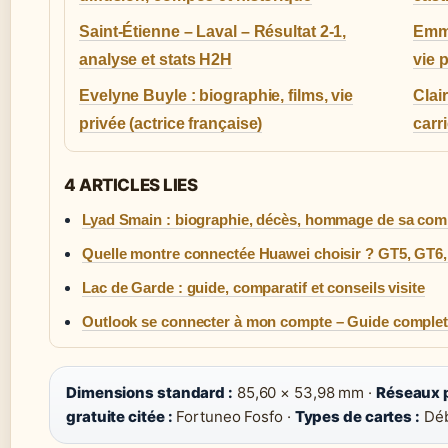
Saint-Étienne – Laval – Résultat 2-1,
Emma
analyse et stats H2H
vie 
Evelyne Buyle : biographie, films, vie
Clai
privée (actrice française)
carr
4 ARTICLES LIES
Lyad Smain : biographie, décès, hommage de sa co
Quelle montre connectée Huawei choisir ? GT5, GT6
Lac de Garde : guide, comparatif et conseils visite
Outlook se connecter à mon compte – Guide complet
Dimensions standard :
85,60 × 53,98 mm ·
Réseaux p
gratuite citée :
Fortuneo Fosfo ·
Types de cartes :
Débi