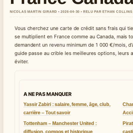
NICOLAS MARTIN GIRARD • 2026-04-30 • RELU PAR ETHAN COLLINS
Vous cherchez une carte de crédit sans frais qui ti
se multiplient en France comme au Canada, mais t
demandent un revenu minimum de 1 000 €/mois, d’au
guide passe au crible les meilleures options, leurs
éviter.
A NE PAS MANQUER
Yassir Zabiri : salaire, femme, âge, club,
Char
carrière – Tout savoir
Acci
Tottenham – Manchester United :
Pira
diffusion, compos et historique
cast