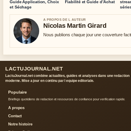
Guide Application, Choix
Fiabilité et Guide d’Achat
strea
et Séchage
série
A PROPOS DE L AUTEUR
Nicolas Martin Girard
Nous publions chaque jour une couverture factue
LACTUJOURNAL.NET
LactuJournal.net combine actualites, guides et analyses dans une redaction
moderne. Mise a jour en continu par l equipe editoriale.
Populaire
Briefings quotidiens de redaction et ressources de confiance pour verification rapide.
A propos
Contact
Notre histoire