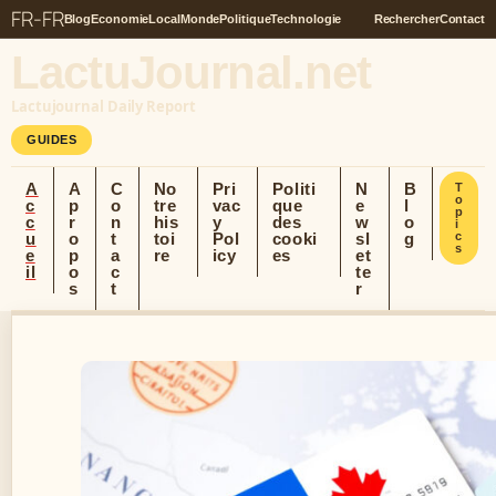
FR-FR
Blog
Economie
Local
Monde
Politique
Technologie
Rechercher
Contact
LactuJournal.net
Lactujournal Daily Report
GUIDES
A
A
C
No
Pri
Politi
N
B
T
o
c
p
o
tre
vac
que
e
l
p
c
r
n
his
y
des
w
o
i
u
o
t
toi
Pol
cooki
sl
g
c
s
e
p
a
re
icy
es
et
il
o
c
te
s
t
r