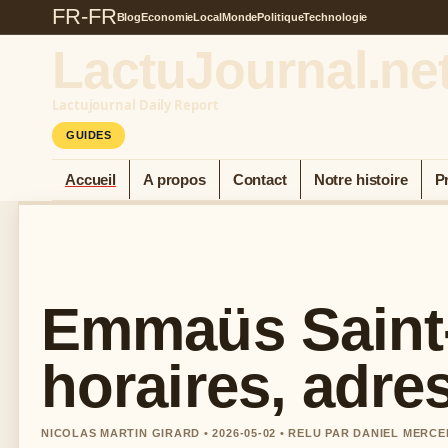
FR-FR
Blog
Economie
Local
Monde
Politique
Technologie
LactuJournal.ne
Lactujournal Daily Report
GUIDES
Accueil
A propos
Contact
Notre histoire
P
Emmaüs Saint-
horaires, adre
NICOLAS MARTIN GIRARD • 2026-05-02 • RELU PAR DANIEL MERCE