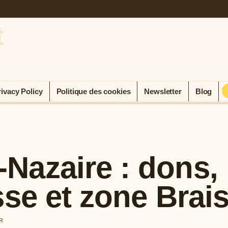
t
rivacy Policy
Politique des cookies
Newsletter
Blog
Nazaire : dons,
sse et zone Brai
R