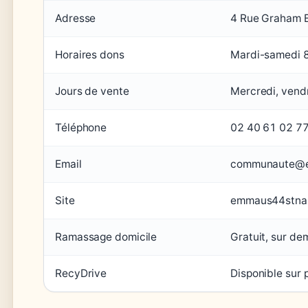
Adresse
4 Rue Graham Be
Horaires dons
Mardi-samedi 
Jours de vente
Mercredi, vend
Téléphone
02 40 61 02 7
Email
communaute@e
Site
emmaus44stnaz
Ramassage domicile
Gratuit, sur d
RecyDrive
Disponible sur 