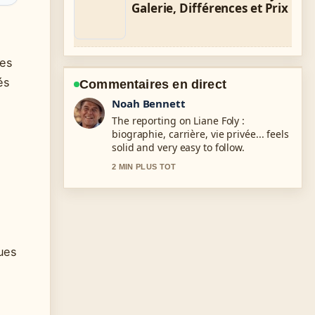
Galerie, Différences et Prix
Les
és
Commentaires en direct
Elin Holm
Good verification work around Ouest-
France Bayeux : actualités, adresse,
contact et.... More outlets should write
like this.
4 MIN PLUS TOT
e
ques