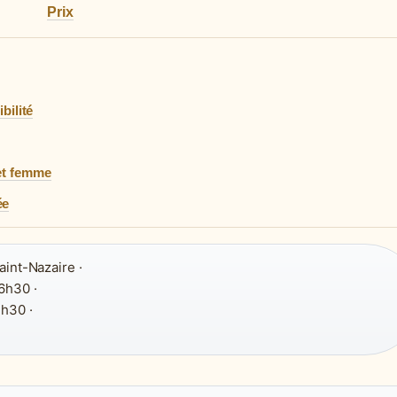
Prix
bilité
et femme
ée
aint-Nazaire ·
6h30 ·
h30 ·