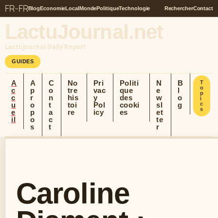
FR-FR
Blog
Economie
Local
Monde
Politique
Technologie
Rechercher
Contact
LactuJournal.net
Lactujournal Daily Report
GUIDES
A
A
C
No
Pri
Politi
N
B
T
o
c
p
o
tre
vac
que
e
l
p
c
r
n
his
y
des
w
o
i
u
o
t
toi
Pol
cooki
sl
g
c
s
e
p
a
re
icy
es
et
il
o
c
te
s
t
r
Caroline