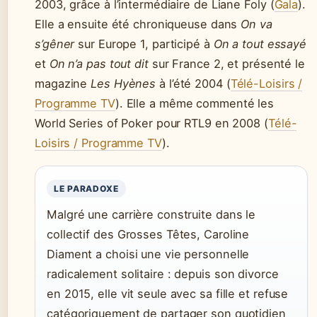
2003, grâce à l’intermédiaire de Liane Foly (
Gala
).
Elle a ensuite été chroniqueuse dans
On va
s’gêner
sur Europe 1, participé à
On a tout essayé
et
On n’a pas tout dit
sur France 2, et présenté le
magazine
Les Hyènes
à l’été 2004 (
Télé-Loisirs /
Programme TV
). Elle a même commenté les
World Series of Poker pour RTL9 en 2008 (
Télé-
Loisirs / Programme TV
).
LE PARADOXE
Malgré une carrière construite dans le
collectif des Grosses Têtes, Caroline
Diament a choisi une vie personnelle
radicalement solitaire : depuis son divorce
en 2015, elle vit seule avec sa fille et refuse
catégoriquement de partager son quotidien