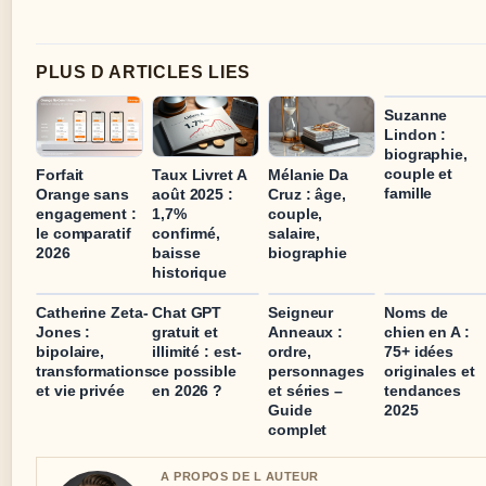
PLUS D ARTICLES LIES
Suzanne
Lindon :
biographie,
couple et
Forfait
Taux Livret A
Mélanie Da
famille
Orange sans
août 2025 :
Cruz : âge,
engagement :
1,7%
couple,
le comparatif
confirmé,
salaire,
2026
baisse
biographie
historique
Catherine Zeta-
Chat GPT
Seigneur
Noms de
Jones :
gratuit et
Anneaux :
chien en A :
bipolaire,
illimité : est-
ordre,
75+ idées
transformations
ce possible
personnages
originales et
et vie privée
en 2026 ?
et séries –
tendances
Guide
2025
complet
A PROPOS DE L AUTEUR