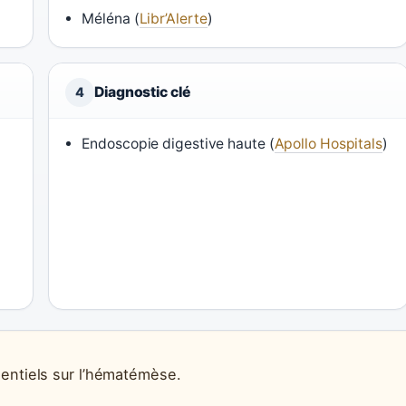
Méléna (
Libr’Alerte
)
Diagnostic clé
4
Endoscopie digestive haute (
Apollo Hospitals
)
sentiels sur l’hématémèse.