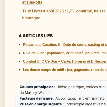
et spin-offs
Taux Livret A août 2025 : 1,7% confirmé, baisse
historique
4 ARTICLES LIES
Pirates des Caraïbes 6 – Date de sortie, casting et 
Rive-de-Gier : population, criminalité, pauvreté, m
Combat UFC Ce Soir – Carte, Horaires et Diffusio
Les douze coups de midi : jeu, gagnants, records e
Causes principales :
Ulcère gastrique, varices œso
de Mallory-Weiss ·
Facteurs de risque :
Alcool, tabac, anti-inflammatoi
Prise en charge urgente :
Endoscopie digestive haut