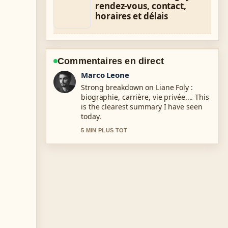
rendez-vous, contact,
horaires et délais
Commentaires en direct
Nina Brooks
Following Ouest-France Bayeux :
actualités, adresse, contact et...
closely - appreciate the balanced tone
here.
7 MIN PLUS TOT