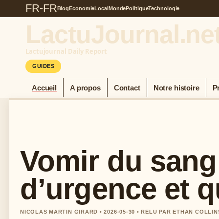
FR-FR
Blog
Economie
Local
Monde
Politique
Technologie
LactuJournal.ne
Lactujournal Daily Report
GUIDES
Accueil
A propos
Contact
Notre histoire
P
Vomir du sang 
d’urgence et q
NICOLAS MARTIN GIRARD • 2026-05-30 • RELU PAR ETHAN COLLIN