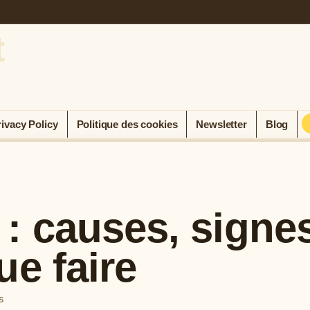
t
rivacy Policy
Politique des cookies
Newsletter
Blog
: causes, signe
ue faire
S