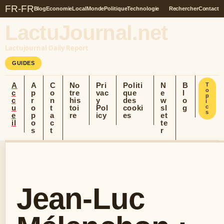
FR-FR
Blog
Economie
Local
Monde
Politique
Technologie
Rechercher
Contact
LactuJournal.net
Lactujournal Daily Report
GUIDES
A
A
C
No
Pri
Politi
N
B
T
o
c
p
o
tre
vac
que
e
l
p
c
r
n
his
y
des
w
o
i
u
o
t
toi
Pol
cooki
sl
g
c
s
e
p
a
re
icy
es
et
il
o
c
te
s
t
r
Jean-Luc