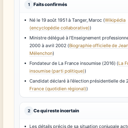
Faits confirmés
1
Né le 19 août 1951 à Tanger, Maroc (
Wikipédia
(encyclopédie collaborative)
)
Ministre délégué à l’Enseignement professionn
2000 à avril 2002 (
Biographie officielle de Jea
Mélenchon
)
Fondateur de La France insoumise (2016) (
La F
insoumise (parti politique)
)
Candidat déclaré à l’élection présidentielle de 
France (quotidien régional)
)
Ce qui reste incertain
2
Les détails précis de sa situation conjugale act