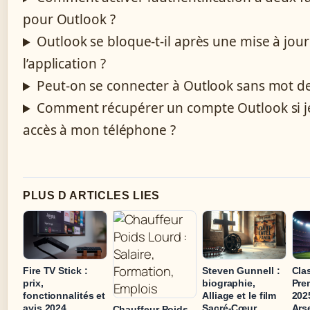
pour Outlook ?
Outlook se bloque-t-il après une mise à jour
l’application ?
Peut-on se connecter à Outlook sans mot de
Comment récupérer un compte Outlook si je 
accès à mon téléphone ?
PLUS D ARTICLES LIES
Fire TV Stick :
Steven Gunnell :
Cla
prix,
biographie,
Pre
fonctionnalités et
Alliage et le film
2025
avis 2024
Sacré-Cœur
Ars
Chauffeur Poids