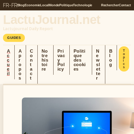
FR-FR
Blog
Economie
Local
Monde
Politique
Technologie
Rechercher
Contact
LactuJournal.net
Lactujournal Daily Report
GUIDES
A
A
C
No
Pri
Politi
N
B
T
o
c
p
o
tre
vac
que
e
l
p
c
r
n
his
y
des
w
o
i
u
o
t
toi
Pol
cooki
sl
g
c
s
e
p
a
re
icy
es
et
il
o
c
te
s
t
r