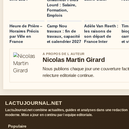
Lourd : Salaire,
Formation,
Emplois
Heure de Prière –
Camp Nou
Adèle Van Reeth :
Tim
Horaires Précis
travaux : fin de
les raisons de
bio
par Ville en
travaux, capacité
son départ de
carr
France
et calendrier 2027
France Inter
et v
A PROPOS DE L AUTEUR
Nicolas Martin Girard
Nous publions chaque jour une couverture fact
relecture editoriale continue.
LACTUJOURNAL.NET
LactuJournal.net combine actualites, guides et analyses dans une redaction
moderne. Mise a jour en continu par l equipe editoriale.
Populaire