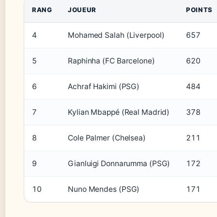
RANG
JOUEUR
POINTS
4
Mohamed Salah (Liverpool)
657
5
Raphinha (FC Barcelone)
620
6
Achraf Hakimi (PSG)
484
7
Kylian Mbappé (Real Madrid)
378
8
Cole Palmer (Chelsea)
211
9
Gianluigi Donnarumma (PSG)
172
10
Nuno Mendes (PSG)
171