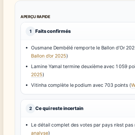
APERÇU RAPIDE
Faits confirmés
1
Ousmane Dembélé remporte le Ballon d’Or 2025
Ballon d’or 2025
)
Lamine Yamal termine deuxième avec 1 059 poi
2025
)
Vitinha complète le podium avec 703 points (
W
Ce qui reste incertain
2
Le détail complet des votes par pays n’est pas 
analyse
)