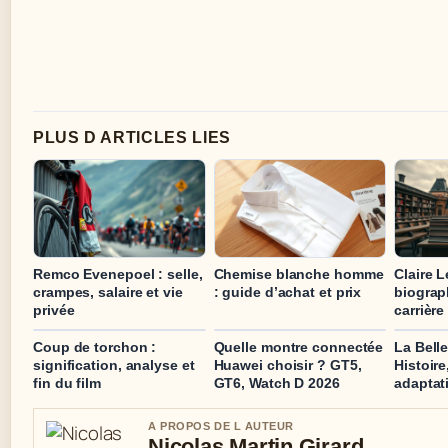
PLUS D ARTICLES LIES
Remco Evenepoel : selle,
Chemise blanche homme
Claire L
crampes, salaire et vie
: guide d’achat et prix
biograp
privée
carrière
Coup de torchon :
Quelle montre connectée
La Belle
signification, analyse et
Huawei choisir ? GT5,
Histoire
fin du film
GT6, Watch D 2026
adaptat
A PROPOS DE L AUTEUR
Nicolas Martin Girard