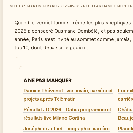
NICOLAS MARTIN GIRARD • 2026-05-08 • RELU PAR DANIEL MERCER
Quand le verdict tombe, même les plus sceptiques do
2025 a consacré Ousmane Dembélé, et pas seuleme
année, Paris s’est invité au sommet comme jamais, 
top 10, dont deux sur le podium.
A NE PAS MANQUER
Damien Thévenot : vie privée, carrière et
Ludmil
projets après Télématin
carrièr
Résultat JO 2026 – Dates programme et
Châtea
résultats live Milano Cortina
Beaujo
Joséphine Jobert : biographie, carrière
Planèt