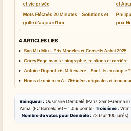
et vie privée
et As
Mots Fléchés 20 Minutes – Solutions et
Philip
grille d’aujourd’hui
prix No
4 ARTICLES LIES
Sac Miu Miu – Prix Modèles et Conseils Achat 2025
Corey Fogelmanis : biographie, relations et carrière
Antoine Dupont Iris Mittenaere – Sont-ils en couple ?
Noms de chien en A : 75+ idées originales et tendanc
Vainqueur :
Ousmane Dembélé (Paris Saint-Germain) –
Yamal (FC Barcelone) – 1 059 points ·
Troisième :
Vitin
·
Nombre de votes pour Dembélé :
73 (sur 100 jurés)