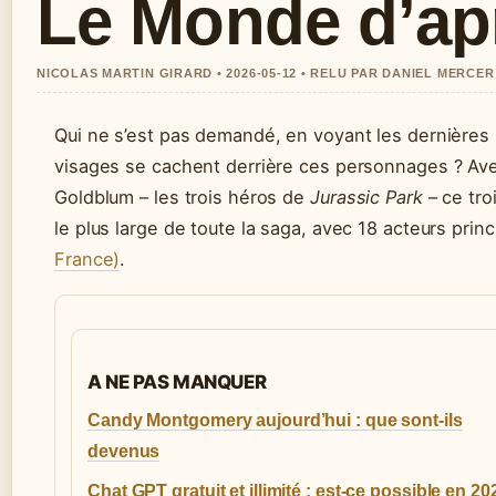
Le Monde d’apr
NICOLAS MARTIN GIRARD • 2026-05-12 • RELU PAR DANIEL MERCER
Qui ne s’est pas demandé, en voyant les dernière
visages se cachent derrière ces personnages ? Avec
Goldblum – les trois héros de
Jurassic Park
– ce tro
le plus large de toute la saga, avec 18 acteurs prin
France)
.
A NE PAS MANQUER
Candy Montgomery aujourd’hui : que sont-ils
devenus
Chat GPT gratuit et illimité : est-ce possible en 20