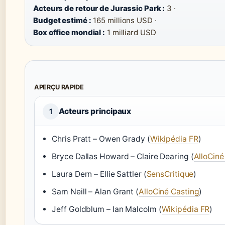
Acteurs de retour de Jurassic Park :
3 ·
Budget estimé :
165 millions USD ·
Box office mondial :
1 milliard USD
APERÇU RAPIDE
Acteurs principaux
1
Chris Pratt – Owen Grady (
Wikipédia FR
)
Bryce Dallas Howard – Claire Dearing (
AlloCiné
Laura Dern – Ellie Sattler (
SensCritique
)
Sam Neill – Alan Grant (
AlloCiné Casting
)
Jeff Goldblum – Ian Malcolm (
Wikipédia FR
)