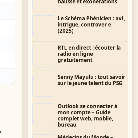
hausse et exonérations
Le Schéma Phénicien : avi ,
intrigue, controver e
(2025)
RTL en direct : écouter la
radio en ligne
gratuitement
Senny Mayulu : tout savoir
sur le jeune talent du PSG
Outlook se connecter à
mon compte – Guide
complet web, mobile,
bureau
x
Médecins du Monde –