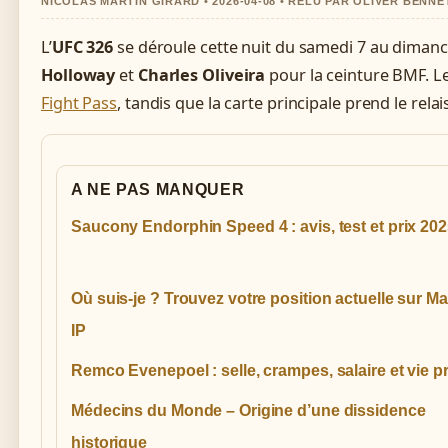
NICOLAS MARTIN GIRARD • 2026-04-08 • RELU PAR OLIVER BENNE
L’
UFC 326
se déroule cette nuit du samedi 7 au diman
Holloway
et
Charles Oliveira
pour la ceinture BMF. 
Fight Pass
, tandis que la carte principale prend le relai
A NE PAS MANQUER
Saucony Endorphin Speed 4 : avis, test et prix 20
Où suis-je ? Trouvez votre position actuelle sur M
IP
Remco Evenepoel : selle, crampes, salaire et vie p
Médecins du Monde – Origine d’une dissidence
historique