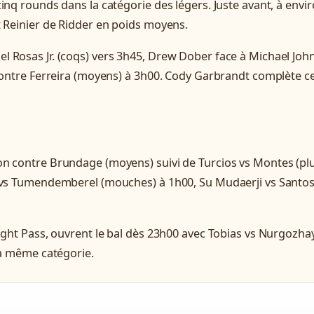
inq rounds dans la catégorie des légers. Juste avant, à envi
t Reinier de Ridder en poids moyens.
l Rosas Jr. (coqs) vers 3h45, Drew Dober face à Michael Joh
 contre Ferreira (moyens) à 3h00. Cody Garbrandt complète c
on contre Brundage (moyens) suivi de Turcios vs Montes (p
n vs Tumendemberel (mouches) à 1h00, Su Mudaerji vs Santo
ight Pass, ouvrent le bal dès 23h00 avec Tobias vs Nurgozhay
la même catégorie.