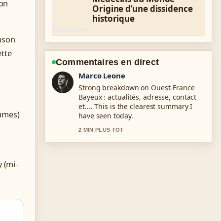
ron
Origine d’une dissidence
historique
nson
ette
Commentaires en direct
Nina Brooks
Following Catherine Barma : procès
Ruquier, biographie, vie... closely -
appreciate the balanced tone here.
lumes)
4 MIN PLUS TOT
s
 (mi-