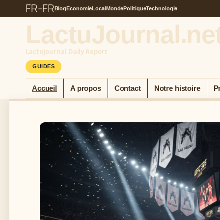
FR-FR
Blog
Economie
Local
Monde
Politique
Technologie
LactuJournal.ne
Lactujournal Daily Report
GUIDES
Accueil
A propos
Contact
Notre histoire
P