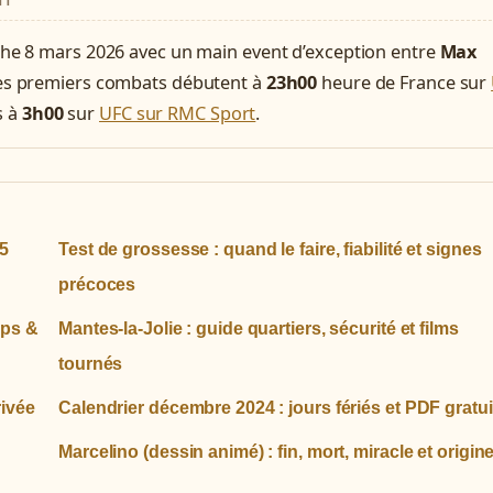
TT
che 8 mars 2026 avec un main event d’exception entre
Max
Les premiers combats débutent à
23h00
heure de France sur
s à
3h00
sur
UFC sur RMC Sport
.
25
Test de grossesse : quand le faire, fiabilité et signes
précoces
aps &
Mantes-la-Jolie : guide quartiers, sécurité et films
tournés
rivée
Calendrier décembre 2024 : jours fériés et PDF gratui
Marcelino (dessin animé) : fin, mort, miracle et origin