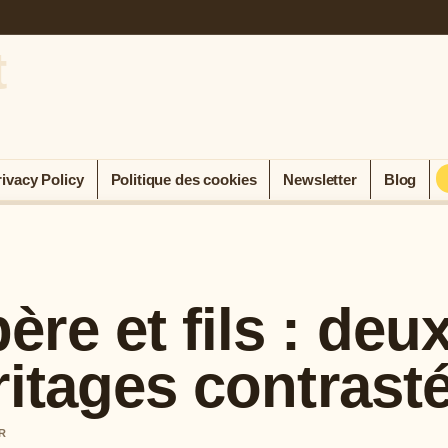
t
rivacy Policy
Politique des cookies
Newsletter
Blog
re et fils : deu
ritages contrast
R