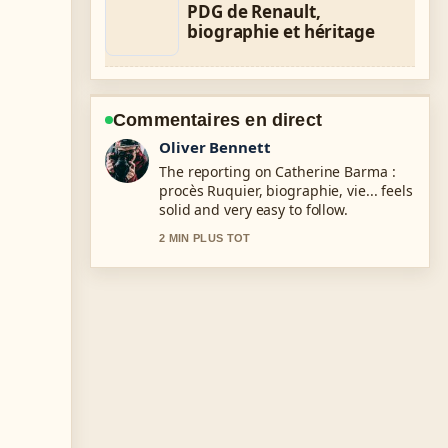
PDG de Renault,
biographie et héritage
Commentaires en direct
Ava Reed
Good verification work around Liane
Foly : biographie, carrière, vie
privée.... More outlets should write
like this.
4 MIN PLUS TOT