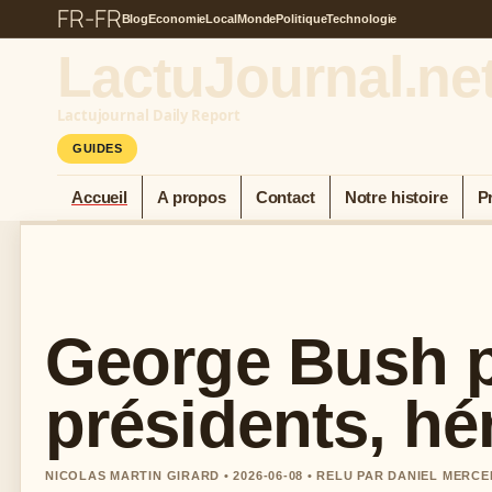
FR-FR
Blog
Economie
Local
Monde
Politique
Technologie
LactuJournal.ne
Lactujournal Daily Report
GUIDES
Accueil
A propos
Contact
Notre histoire
P
George Bush pè
présidents, hé
NICOLAS MARTIN GIRARD • 2026-06-08 • RELU PAR DANIEL MERCE