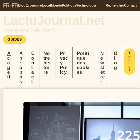
FR-FR
Blog
Economie
Local
Monde
Politique
Technologie
Rechercher
Contact
LactuJournal.net
Lactujournal Daily Report
GUIDES
A
A
C
No
Pri
Politi
N
B
T
o
c
p
o
tre
vac
que
e
l
p
c
r
n
his
y
des
w
o
i
u
o
t
toi
Pol
cooki
sl
g
c
s
e
p
a
re
icy
es
et
il
o
c
te
s
t
r