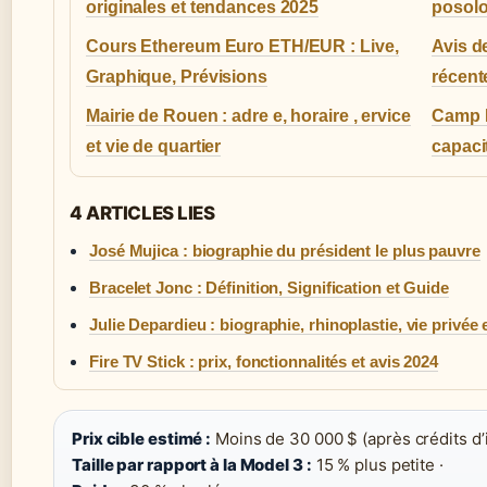
originales et tendances 2025
posolo
Cours Ethereum Euro ETH/EUR : Live,
Avis d
Graphique, Prévisions
récent
Mairie de Rouen : adre e, horaire , ervice
Camp N
et vie de quartier
capaci
4 ARTICLES LIES
José Mujica : biographie du président le plus pauvre
Bracelet Jonc : Définition, Signification et Guide
Julie Depardieu : biographie, rhinoplastie, vie privée 
Fire TV Stick : prix, fonctionnalités et avis 2024
Prix cible estimé :
Moins de 30 000 $ (après crédits d’
Taille par rapport à la Model 3 :
15 % plus petite ·