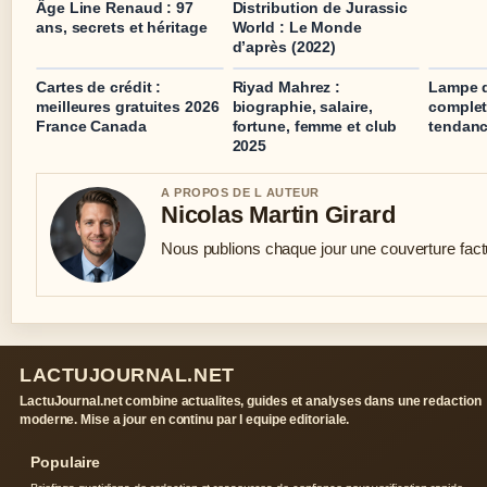
Âge Line Renaud : 97
Distribution de Jurassic
ans, secrets et héritage
World : Le Monde
d’après (2022)
Cartes de crédit :
Riyad Mahrez :
Lampe d
meilleures gratuites 2026
biographie, salaire,
complet
France Canada
fortune, femme et club
tendanc
2025
A PROPOS DE L AUTEUR
Nicolas Martin Girard
Nous publions chaque jour une couverture factue
LACTUJOURNAL.NET
LactuJournal.net combine actualites, guides et analyses dans une redaction
moderne. Mise a jour en continu par l equipe editoriale.
Populaire