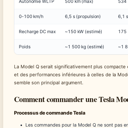
Autonomie WLTP
500 km (max)
534
0-100 km/h
6,5 s (propulsion)
6,1 
Recharge DC max
~150 kW (estimé)
175
Poids
~1 500 kg (estimé)
~1 8
La Model Q serait significativement plus compacte
et des performances inférieures à celles de la Mode
semble son principal argument.
Comment commander une Tesla Mod
Processus de commande Tesla
Les commandes pour la Model Q ne sont pas e