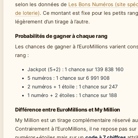
selon les données de
Les Bons Numéros (site spéci
de loterie)
. Ce montant est fixe pour les petits rang
légèrement d’un tirage à l’autre.
Probabilités de gagner à chaque rang
Les chances de gagner à l’EuroMillions varient con
rang :
Jackpot (5+2) : 1 chance sur 139 838 160
5 numéros : 1 chance sur 6 991 908
2 numéros + 1 étoile : 1 chance sur 247
1 numéro + 2 étoiles : 1 chance sur 188
Différence entre EuroMillions et My Million
My Million est un tirage complémentaire réservé aux
Contrairement à l’EuroMillions, il ne repose pas su
numéros+étoiles mais sur un
code à 7 chiffres
attri