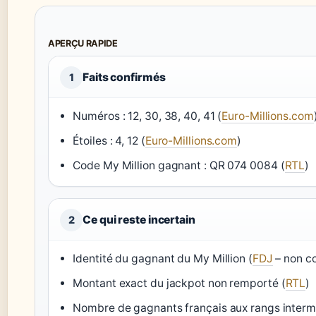
APERÇU RAPIDE
Faits confirmés
1
Numéros : 12, 30, 38, 40, 41 (
Euro-Millions.com
Étoiles : 4, 12 (
Euro-Millions.com
)
Code My Million gagnant : QR 074 0084 (
RTL
)
Ce qui reste incertain
2
Identité du gagnant du My Million (
FDJ
– non c
Montant exact du jackpot non remporté (
RTL
)
Nombre de gagnants français aux rangs intermé