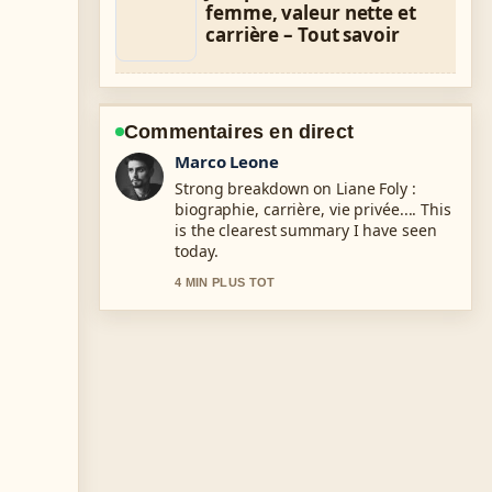
femme, valeur nette et
carrière – Tout savoir
Commentaires en direct
Nina Brooks
Following Ouest-France Bayeux :
actualités, adresse, contact et...
closely - appreciate the balanced tone
here.
6 MIN PLUS TOT