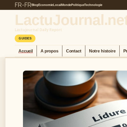
FR-FR
Blog
Economie
Local
Monde
Politique
Technologie
LactuJournal.ne
Lactujournal Daily Report
GUIDES
Accueil
A propos
Contact
Notre histoire
P