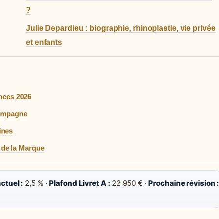
?
Julie Depardieu : biographie, rhinoplastie, vie privée
et enfants
nces 2026
compagne
ines
e de la Marque
ctuel :
2,5 % ·
Plafond Livret A :
22 950 € ·
Prochaine révision 